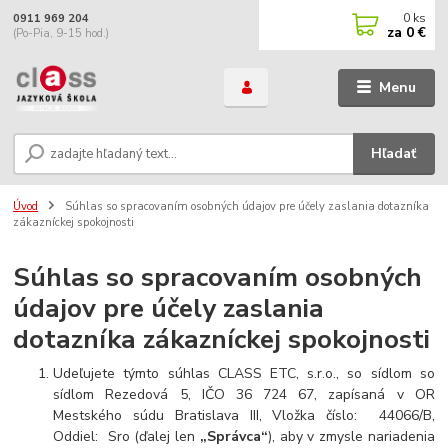
0
ks
0911 969 204
za
0 €
(Po-Pia, 9-15 hod.)
Menu
Hľadať
Úvod
Súhlas so spracovaním osobných údajov pre účely zaslania dotazníka
zákazníckej spokojnosti
Súhlas so spracovaním osobných
údajov pre účely zaslania
dotazníka zákazníckej spokojnosti
Udeľujete týmto súhlas CLASS ETC, s.r.o., so sídlom so
sídlom Rezedová 5, IČO 36 724 67, zapísaná v OR
Mestského súdu Bratislava III, Vložka číslo: 44066/B,
Oddiel: Sro (ďalej len
„Správca“
), aby v zmysle nariadenia