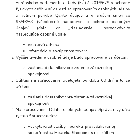
Európskeho parlamentu a Rady (EÚ) č. 2016/679 o ochrane
fyzických osôb v súvislosti so spracovaním osobných údajov
a voľnom pohybe týchto údajov a o zrušení smernice
95/46/ES (všeobecné nariadenie o ochrane osobných
údajov) (ďalej len
„Nariadenie“
), spracovával/a
nasledujúce osobné údaje:
emailovú adresu
informácie o zakúpenom tovare.
Vyššie uvedené osobné údaje budú spracované za účelom:
zaslania dotazníkov pre zistenie zákazníckej
spokojnosti
Súhlas na spracovanie udeľujete po dobu 60 dní a to za
účelom:
zaslania dotazníkov pre zistenie zákazníckej
spokojnosti
Na spracovanie týchto osobných údajov Správca využíva
týchto Spracovateľov:
Poskytovateľ služby Heureka, prevádzkovanej
spoločnosťou Heureka Shopping s.r.o., sídlom