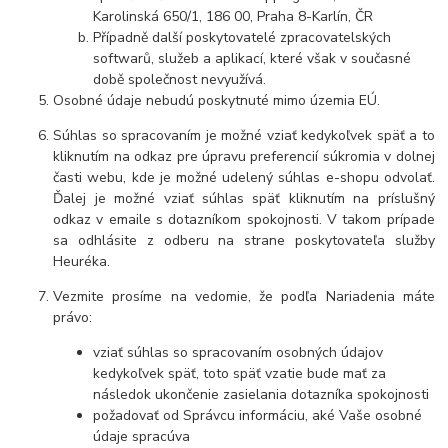
Karolinská 650/1, 186 00, Praha 8-Karlín, ČR
Případně další poskytovatelé zpracovatelských
softwarů, služeb a aplikací, které však v současné
době společnost nevyužívá.
Osobné údaje nebudú poskytnuté mimo územia EÚ.
Súhlas so spracovaním je možné vziať kedykoľvek späť a to
kliknutím na odkaz pre úpravu preferencií súkromia v dolnej
časti webu, kde je možné udelený súhlas e-shopu odvolať.
Ďalej je možné vziať súhlas späť kliknutím na príslušný
odkaz v emaile s dotazníkom spokojnosti. V takom prípade
sa odhlásite z odberu na strane poskytovateľa služby
Heuréka.
Vezmite prosíme na vedomie, že podľa Nariadenia máte
právo:
vziať súhlas so spracovaním osobných údajov
kedykoľvek späť, toto späť vzatie bude mať za
následok ukončenie zasielania dotazníka spokojnosti
požadovať od Správcu informáciu, aké Vaše osobné
údaje spracúva