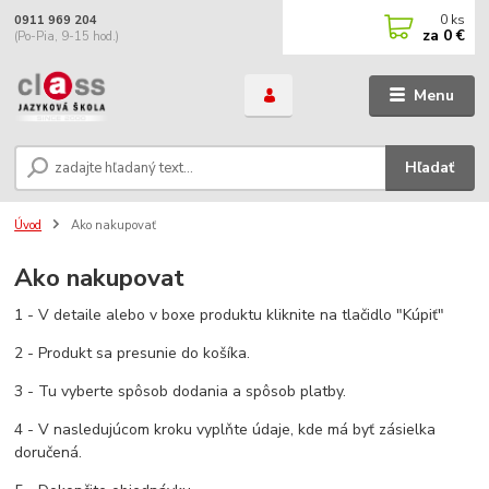
0
ks
0911 969 204
za
0 €
(Po-Pia, 9-15 hod.)
Menu
Hľadať
Úvod
Ako nakupovať
Ako nakupovat
1 - V detaile alebo v boxe produktu kliknite na tlačidlo "Kúpiť"
2 - Produkt sa presunie do košíka.
3 - Tu vyberte spôsob dodania a spôsob platby.
4 - V nasledujúcom kroku vyplňte údaje, kde má byť zásielka
doručená.